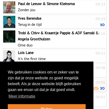
Paul de Leeuw & Simone Kleinsma
09:23
Zonder jou
Yves Berendse
09:19
Terug in de tijd
Trobi & Chivv & Kraantje Pappie & ADF Samski &
09:16
Angela Groothuizen
Ome duo
Loïs Lane
09:12
It's the first time
Dick van Altena
09:08
We gebruiken cookies om er zeker van te
Een moment met jou samen
zijn dat je onze website zo goed mogelijk
Belinda Kinnaer
09:05
beleeft. Als je deze website blijft gebruiken
De tijd van m'n leven
gaan we ervan uit dat je dat goed vindt.
Marianne Weber
Meer informatie
09:01
De italiaan
Sluiten