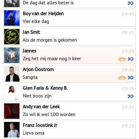
De dag dat alles beter is
Boy van der Heijden
09:45
Vier elke dag
Jan Smit
09:42
Als de morgen is gekomen
Jannes
09:39
Zeg het mij maar nog 'n keer
Arjon Oostrom
09:36
Sangria
Glen Faria & Kenny B.
09:33
Niet boos zijn
Andy van der Leek
09:30
Zo wil ik wel 100 worden
Franz Joostink Jr
09:26
Lieve oma