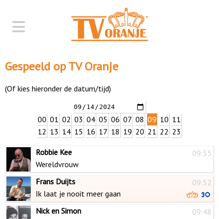
Gespeeld op TV Oranje
(Of kies hieronder de datum/tijd)
00
01
02
03
04
05
06
07
08
09
10
11
12
13
14
15
16
17
18
19
20
21
22
23
Robbie Kee
09:55
Wereldvrouw
Frans Duijts
09:52
Ik laat je nooit meer gaan
Nick en Simon
09:48