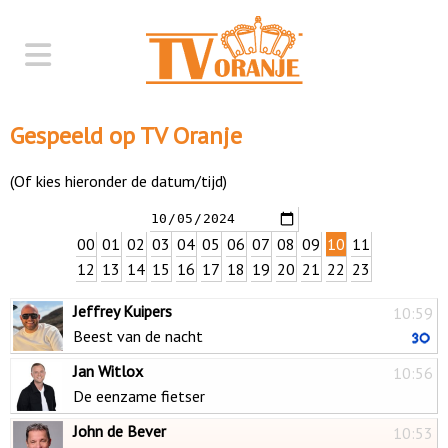
Gespeeld op TV Oranje
(Of kies hieronder de datum/tijd)
00
01
02
03
04
05
06
07
08
09
10
11
12
13
14
15
16
17
18
19
20
21
22
23
Jeffrey Kuipers
10:59
Beest van de nacht
Jan Witlox
10:56
De eenzame fietser
John de Bever
10:53