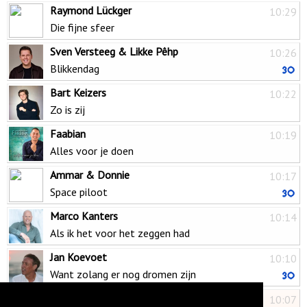
Raymond Lückger
10:29
Die fijne sfeer
Sven Versteeg & Likke Pêhp
10:26
Blikkendag
Bart Keizers
10:22
Zo is zij
Faabian
10:19
Alles voor je doen
Ammar & Donnie
10:17
Space piloot
Marco Kanters
10:14
Als ik het voor het zeggen had
Jan Koevoet
10:10
Want zolang er nog dromen zijn
Frans Bauer
10:07