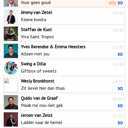
Voor geen goud
Jimmy van Zetel
10:49
Kleine bonita
Steffan de Kust
10:46
Viva Saint Tropez
Yves Berendse & Emma Heesters
10:43
Alleen met jou
Swing a Dilla
10:40
Giftbox of sweets
Wesly Bronkhorst
10:37
Zit liever hier dan thuis
Quido van de Graaf
10:35
Maak me nou niet gek
Jeroen van Zelst
10:32
Ladder naar de hemel