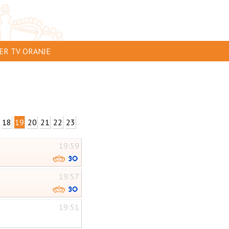
ER TV ORANJE
AR TE ZIEN
IP INSTUREN
VERTEREN
18
19
20
21
22
23
SCLAIMER
19:59
IVACY
NTACT
19:57
19:51