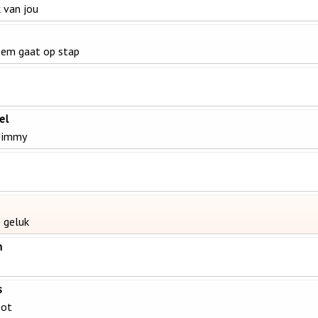
 van jou
oem gaat op stap
el
 Jimmy
 geluk
n
s
pot