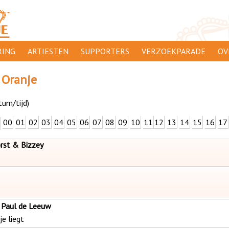
ING
ARTIESTEN
SUPPORTERS
VERZOEKPARADE
OV
SUPPORTERSACTIES
WA
 Oranje
 ORANJE
AANMELDEN
CL
tum/tijd)
AD
00
01
02
03
04
05
06
07
08
09
10
11
12
13
14
15
16
17
1000
DI
rst & Bizzey
PR
CO
 Paul de Leeuw
je liegt