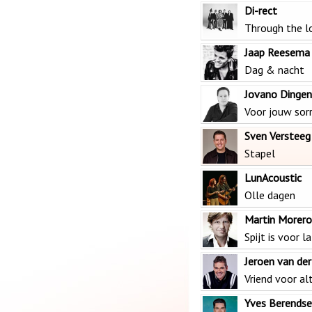
Di-rect
Through the l
Jaap Reesema 
Dag & nacht
Jovano Dinge
Voor jouw sor
Sven Versteeg
Stapel
LunAcoustic
Olle dagen
Martin Morero
Spijt is voor l
Jeroen van de
Vriend voor alt
Yves Berendse