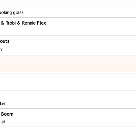
ooking glass
& Trobi & Ronnie Flex
nouts
ry
ater
r Boom
ijd