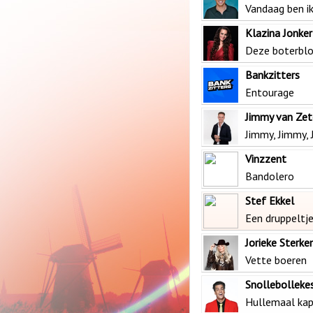
Vandaag ben ik
Klazina Jonker
Deze boterbl
Bankzitters
Entourage
Jimmy van Zet
Jimmy, Jimmy,
Vinzzent
Bandolero
Stef Ekkel
Een druppeltje
Jorieke Sterke
Vette boeren
Snollebolleke
Hullemaal ka