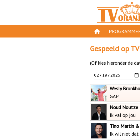
PROGRAMMER
PROGRAMMA'S
Gespeeld op TV
GESPEELD OP TV
(Of kies hieronder de da
ORANJE KROON
TV ORANJE TOP 
Wesly Bronkho
11 VAN ORANJE
GAP
Noud Noutze
Ik val op jou
Tino Martin &
Ik wil niet dat 