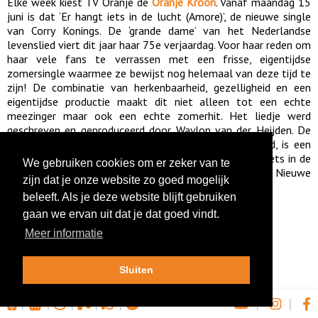
Elke week kiest TV Oranje de
Oranje Kroon
. Vanaf maandag 15
juni is dat ‘Er hangt iets in de lucht (Amore)’, de nieuwe single
van Corry Konings. De ‘grande dame’ van het Nederlandse
levenslied viert dit jaar haar 75e verjaardag. Voor haar reden om
haar vele fans te verrassen met een frisse, eigentijdse
zomersingle waarmee ze bewijst nog helemaal van deze tijd te
zijn! De combinatie van herkenbaarheid, gezelligheid en een
eigentijdse productie maakt dit niet alleen tot een echte
meezinger maar ook een echte zomerhit. Het liedje werd
geschreven en geproduceerd door Waylon van der Heijden. De
bijbehorende clip, die werd opgenomen aan het strand, is een
week lang extra vaak te zien bij TV Oranje. ‘Er hangt iets in de
We gebruiken cookies om er zeker van te
lucht (Amore)’ is deze week ook te horen als Hollandse Nieuwe
zijn dat je onze website zo goed mogelijk
bij
RADIONL
.
beleeft. Als je deze website blijft gebruiken
gaan we ervan uit dat je dat goed vindt.
Meer informatie
Sluiten
|
|
|
|
|
|
|