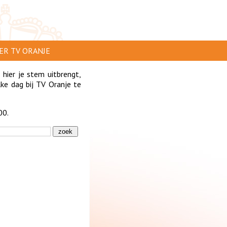
ER TV ORANJE
AR TE ZIEN
 hier je stem uitbrengt,
ke dag bij TV Oranje te
IP INSTUREN
00.
VERTEREN
SCLAIMER
IVACY
NTACT