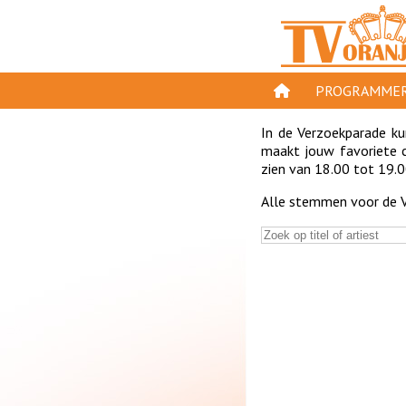
PROGRAMMER
PROGRAMMA'S
In de Verzoekparade kun
maakt jouw favoriete c
GESPEELD OP TV
zien van 18.00 tot 19.0
Alle stemmen voor de V
ORANJE KROON
TV ORANJE TOP 
11 VAN ORANJE