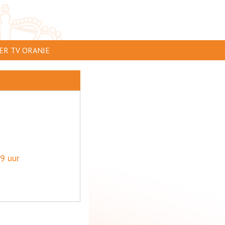
ER TV ORANJE
AR TE ZIEN
IP INSTUREN
VERTEREN
SCLAIMER
IVACY
9 uur
NTACT