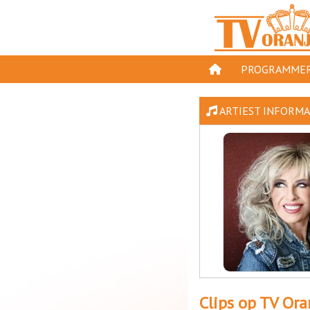
PROGRAMMER
PROGRAMMA'S
ARTIEST INFORMAT
GESPEELD OP TV
ORANJE KROON
TV ORANJE TOP 
11 VAN ORANJE
Clips op TV Ora