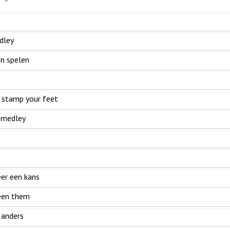
dley
en spelen
 stamp your feet
e medley
er een kans
een them
 anders