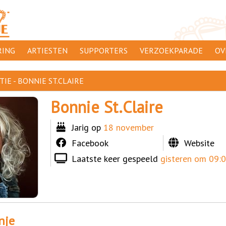
ING
ARTIESTEN
SUPPORTERS
VERZOEKPARADE
OV
SUPPORTERSACTIES
WA
IE - BONNIE ST.CLAIRE
 ORANJE
AANMELDEN
CL
Bonnie St.Claire
AD
Jarig op
18 november
1000
DI
Facebook
Website
PR
Laatste keer gespeeld
gisteren om 09:0
CO
nje