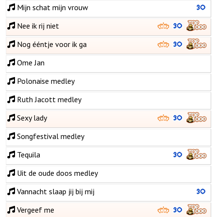
Mijn schat mijn vrouw
Nee ik rij niet
Nog ééntje voor ik ga
Ome Jan
Polonaise medley
Ruth Jacott medley
Sexy lady
Songfestival medley
Tequila
Uit de oude doos medley
Vannacht slaap jij bij mij
Vergeef me