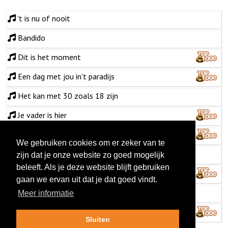
't is nu of nooit
Bandido
Dit is het moment
Een dag met jou in't paradijs
Het kan met 30 zoals 18 zijn
Je vader is hier
Joanne
We gebruiken cookies om er zeker van te
Samen met jou
zijn dat je onze website zo goed mogelijk
beleeft. Als je deze website blijft gebruiken
Tikkie verliefd
gaan we ervan uit dat je dat goed vindt.
Waar ben je
Meer informatie
Zweven op de wind
Sluiten