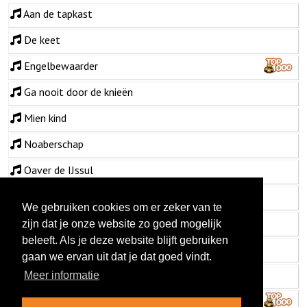
Aan de tapkast
De keet
Engelbewaarder
Ga nooit door de knieën
Mien kind
Noaberschap
Oaver de IJssul
Ochtendzeek
We gebruiken cookies om er zeker van te
Poasvuur
zijn dat je onze website zo goed mogelijk
beleeft. Als je deze website blijft gebruiken
Schotse jodellied
gaan we ervan uit dat je dat goed vindt.
Stap maor in mien grote Fendt
Meer informatie
Thuus