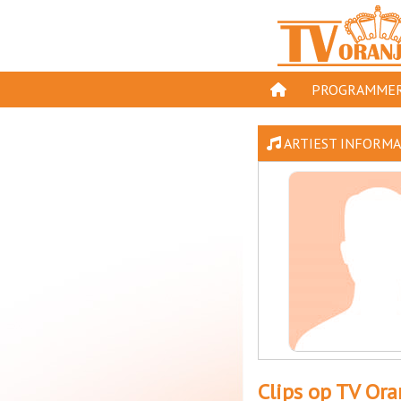
PROGRAMMER
PROGRAMMA'S
ARTIEST INFORMAT
GESPEELD OP TV
ORANJE KROON
TV ORANJE TOP 
11 VAN ORANJE
Clips op TV Ora