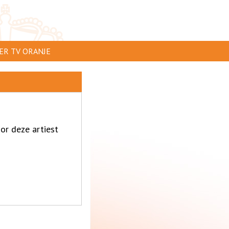
ER TV ORANJE
AR TE ZIEN
IP INSTUREN
VERTEREN
or deze artiest
SCLAIMER
IVACY
NTACT