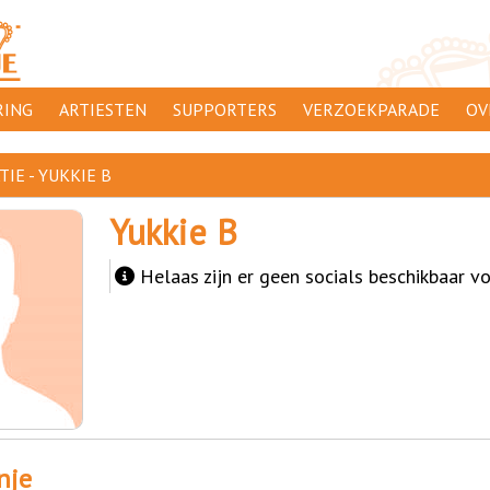
ING
ARTIESTEN
SUPPORTERS
VERZOEKPARADE
OV
SUPPORTERSACTIES
WA
IE - YUKKIE B
 ORANJE
AANMELDEN
CL
Yukkie B
AD
Helaas zijn er geen socials beschikbaar vo
1000
DI
PR
CO
nje