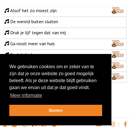
Alsof het zo moest zijn
De wereld buiten sluiten
Druk je lijf tegen dat van mij
Ga nooit meer van huis
Ik pluk de dag
Ik zet je bed wel in de kroeg
We gebruiken cookies om er zeker van te
zijn dat je onze website zo goed mogelijk
Probeer eens te lachen
beleeft. Als je deze website blijft gebruiken
gaan we ervan uit dat je dat goed vindt.
Meer informatie
Sluiten
|
|
|
|
|
|
|