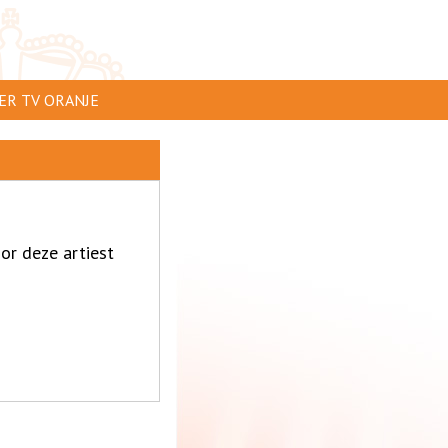
ER TV ORANJE
AR TE ZIEN
IP INSTUREN
VERTEREN
or deze artiest
SCLAIMER
IVACY
NTACT