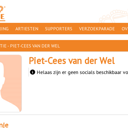
ING
ARTIESTEN
SUPPORTERS
VERZOEKPARADE
OV
SUPPORTERSACTIES
WA
IE - PIET-CEES VAN DER WEL
 ORANJE
AANMELDEN
CL
Piet-Cees van der Wel
AD
Helaas zijn er geen socials beschikbaar vo
1000
DI
PR
CO
nje