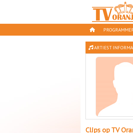
PROGRAMMER
PROGRAMMA'S
ARTIEST INFORMAT
GESPEELD OP TV
ORANJE KROON
TV ORANJE TOP 
11 VAN ORANJE
Clips op TV Ora