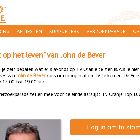
ING
ARTIESTEN
SUPPORTERS
VERZOEKPARADE
OV
SUPPORTERSACTIES
WA
t op het leven
" van
John de Bever
 ORANJE
AANMELDEN
CL
je zelf bepalen wat er 's avonds op TV Oranje te zien is. Als je hier
AD
ven
van
John de Bever
kans om morgen al op TV te komen. De Verzo
n 18.00 tot 19.00 uur.
1000
DI
erzoekparade tellen mee voor de eindejaarslijst TV Oranje Top 10
PR
CO
Log in om te ste