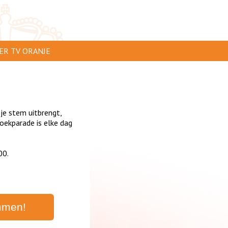
ER TV ORANJE
AR TE ZIEN
IP INSTUREN
 je stem uitbrengt,
VERTEREN
ekparade is elke dag
SCLAIMER
00.
IVACY
NTACT
mmen!