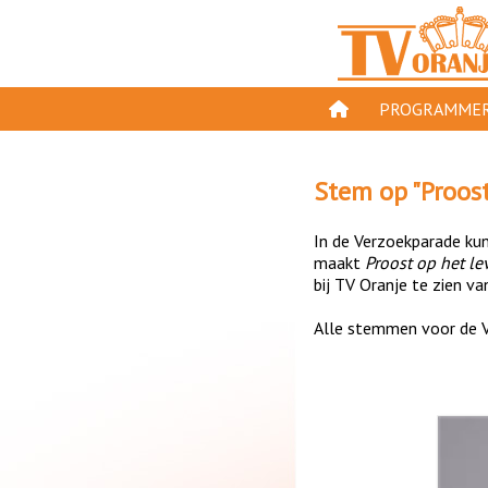
PROGRAMMER
PROGRAMMA'S
Stem op "
Proos
GESPEELD OP TV
In de Verzoekparade kun 
ORANJE KROON
maakt
Proost op het le
bij TV Oranje te zien va
TV ORANJE TOP 
Alle stemmen voor de V
11 VAN ORANJE