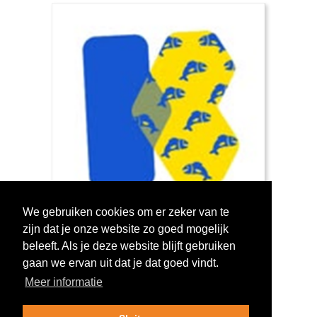
We gebruiken cookies om er zeker van te
zijn dat je onze website zo goed mogelijk
Log in om te stemmen!
beleeft. Als je deze website blijft gebruiken
gaan we ervan uit dat je dat goed vindt.
Meer informatie