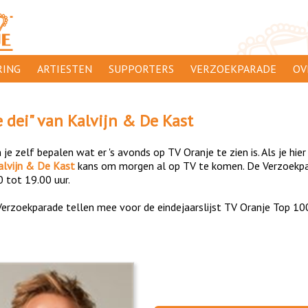
ING
ARTIESTEN
SUPPORTERS
VERZOEKPARADE
OV
SUPPORTERSACTIES
WA
e dei
" van
Kalvijn & De Kast
 ORANJE
AANMELDEN
CL
je zelf bepalen wat er 's avonds op TV Oranje te zien is. Als je hier
AD
alvijn & De Kast
kans om morgen al op TV te komen. De Verzoekpara
0 tot 19.00 uur.
1000
DI
erzoekparade tellen mee voor de eindejaarslijst TV Oranje Top 10
PR
CO