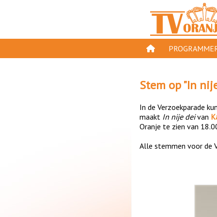
PROGRAMMER
PROGRAMMA'S
Stem op "
In nij
GESPEELD OP TV
In de Verzoekparade kun 
ORANJE KROON
maakt
In nije dei
van
K
Oranje te zien van 18.0
TV ORANJE TOP 
Alle stemmen voor de V
11 VAN ORANJE