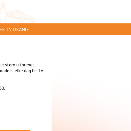
ER TV ORANJE
AR TE ZIEN
IP INSTUREN
 je stem uitbrengt,
VERTEREN
de is elke dag bij TV
SCLAIMER
00.
IVACY
NTACT