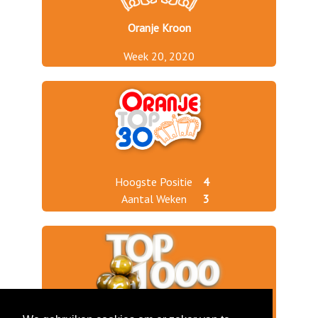
Oranje Kroon
Week 20, 2020
Hoogste Positie
4
Aantal Weken
3