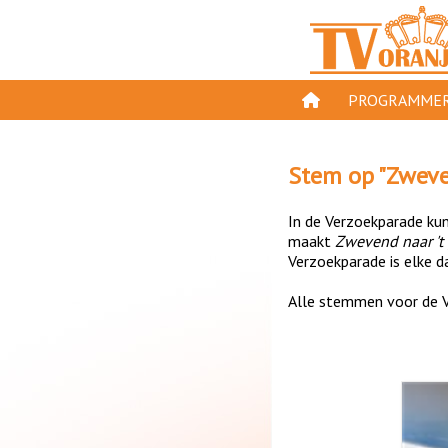
PROGRAMMER
PROGRAMMA'S
Stem op "
Zweve
GESPEELD OP TV
In de Verzoekparade kun 
ORANJE KROON
maakt
Zwevend naar 't
Verzoekparade is elke da
TV ORANJE TOP 
Alle stemmen voor de V
11 VAN ORANJE