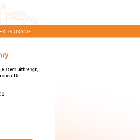
ER TV ORANJE
AR TE ZIEN
nry
IP INSTUREN
 je stem uitbrengt,
VERTEREN
komen. De
SCLAIMER
00.
IVACY
NTACT