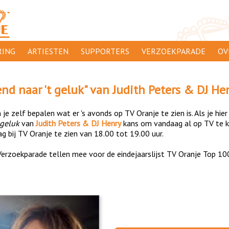
ING
ARTIESTEN
SUPPORTERS
VERZOEKPARADE
OV
SUPPORTERSACTIES
WA
nd naar 't geluk
" van
Judith Peters & DJ He
 ORANJE
AANMELDEN
CL
je zelf bepalen wat er 's avonds op TV Oranje te zien is. Als je hier
AD
 geluk
van
Judith Peters & DJ Henry
kans om vandaag al op TV te 
g bij TV Oranje te zien van 18.00 tot 19.00 uur.
1000
DI
erzoekparade tellen mee voor de eindejaarslijst TV Oranje Top 10
PR
CO