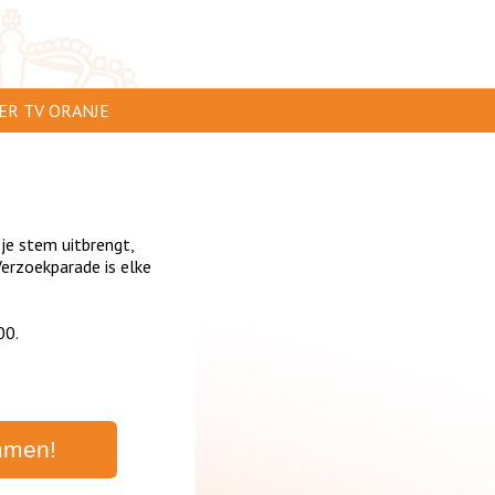
ER TV ORANJE
AR TE ZIEN
IP INSTUREN
 je stem uitbrengt,
VERTEREN
erzoekparade is elke
SCLAIMER
00.
IVACY
NTACT
mmen!