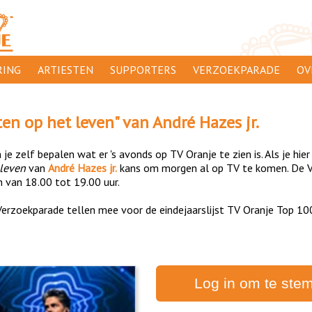
ING
ARTIESTEN
SUPPORTERS
VERZOEKPARADE
OV
SUPPORTERSACTIES
WA
ten op het leven
" van
André Hazes jr.
 ORANJE
AANMELDEN
CL
je zelf bepalen wat er 's avonds op TV Oranje te zien is. Als je hier
AD
 leven
van
André Hazes jr.
kans om morgen al op TV te komen. De V
n van 18.00 tot 19.00 uur.
1000
DI
erzoekparade tellen mee voor de eindejaarslijst TV Oranje Top 10
PR
CO
Log in om te ste