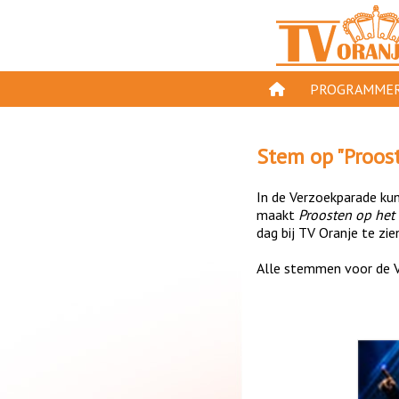
PROGRAMMER
PROGRAMMA'S
Stem op "
Proos
GESPEELD OP TV
In de Verzoekparade kun 
ORANJE KROON
maakt
Proosten op het
dag bij TV Oranje te zie
TV ORANJE TOP 
Alle stemmen voor de V
11 VAN ORANJE