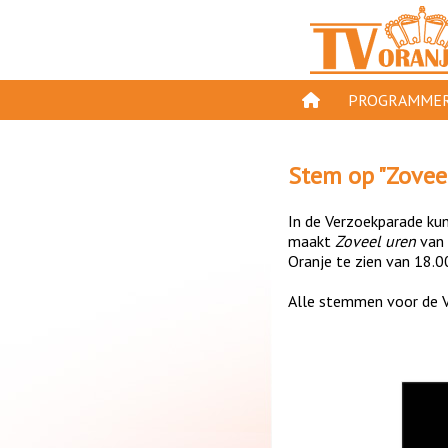
PROGRAMMER
PROGRAMMA'S
Stem op "
Zovee
GESPEELD OP TV
In de Verzoekparade kun 
ORANJE KROON
maakt
Zoveel uren
van
Oranje te zien van 18.0
TV ORANJE TOP 
Alle stemmen voor de V
11 VAN ORANJE