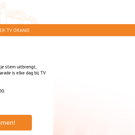
ER TV ORANJE
AR TE ZIEN
IP INSTUREN
 je stem uitbrengt,
VERTEREN
ade is elke dag bij TV
SCLAIMER
00.
IVACY
NTACT
mmen!