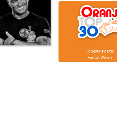
Hoogste Positie
Aantal Weken