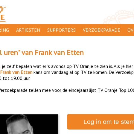
ING
ARTIESTEN
SUPPORTERS
VERZOEKPARADE
OV
SUPPORTERSACTIES
WA
l uren
" van
Frank van Etten
 ORANJE
AANMELDEN
CL
je zelf bepalen wat er 's avonds op TV Oranje te zien is. Als je hier
AD
Frank van Etten
kans om vandaag al op TV te komen. De Verzoekpar
0 tot 19.00 uur.
1000
DI
erzoekparade tellen mee voor de eindejaarslijst TV Oranje Top 10
PR
CO
Log in om te ste