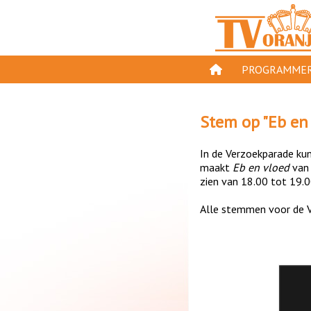
PROGRAMMER
PROGRAMMA'S
Stem op "
Eb en
GESPEELD OP TV
In de Verzoekparade kun 
ORANJE KROON
maakt
Eb en vloed
va
zien van 18.00 tot 19.0
TV ORANJE TOP 
Alle stemmen voor de V
11 VAN ORANJE