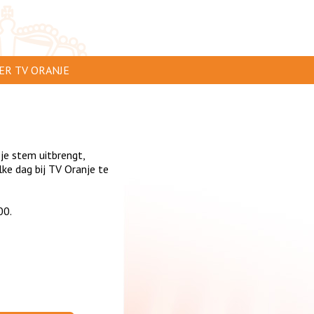
ER TV ORANJE
AR TE ZIEN
IP INSTUREN
 je stem uitbrengt,
VERTEREN
ke dag bij TV Oranje te
SCLAIMER
00.
IVACY
NTACT