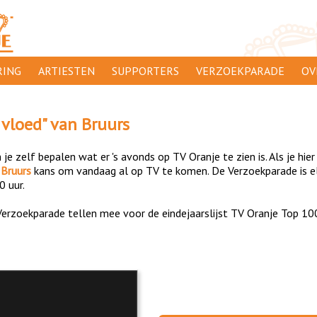
ING
ARTIESTEN
SUPPORTERS
VERZOEKPARADE
OV
SUPPORTERSACTIES
WA
 vloed
" van
Bruurs
 ORANJE
AANMELDEN
CL
je zelf bepalen wat er 's avonds op TV Oranje te zien is. Als je hier
AD
n
Bruurs
kans om vandaag al op TV te komen. De Verzoekparade is el
0 uur.
1000
DI
erzoekparade tellen mee voor de eindejaarslijst TV Oranje Top 10
PR
CO