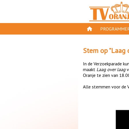
PROGRAMMER
PROGRAMMA'S
Stem op "
Laag 
GESPEELD OP TV
In de Verzoekparade kun 
ORANJE KROON
maakt
Laag over laag
v
Oranje te zien van 18.0
TV ORANJE TOP 
Alle stemmen voor de V
11 VAN ORANJE