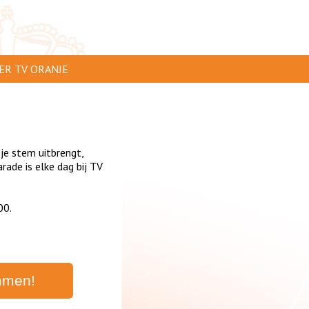
ER TV ORANJE
AR TE ZIEN
IP INSTUREN
 je stem uitbrengt,
VERTEREN
ade is elke dag bij TV
SCLAIMER
00.
IVACY
NTACT
mmen!