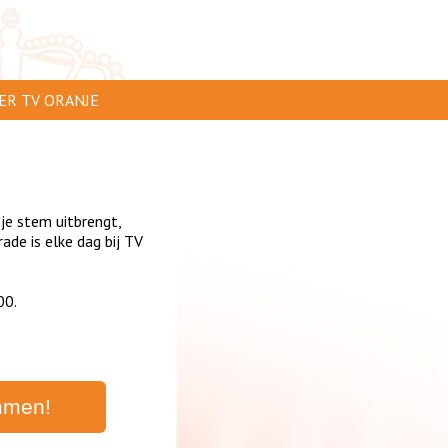
ER TV ORANJE
AR TE ZIEN
IP INSTUREN
 je stem uitbrengt,
VERTEREN
de is elke dag bij TV
SCLAIMER
00.
IVACY
NTACT
mmen!