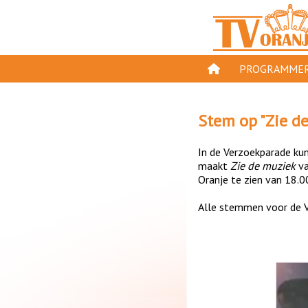
PROGRAMMER
PROGRAMMA'S
Stem op "
Zie d
GESPEELD OP TV
In de Verzoekparade kun 
ORANJE KROON
maakt
Zie de muziek
v
Oranje te zien van 18.0
TV ORANJE TOP 
Alle stemmen voor de V
11 VAN ORANJE