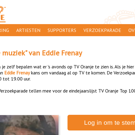
ING
ARTIESTEN
SUPPORTERS
VERZOEKPARADE
OV
SUPPORTERSACTIES
WA
e muziek
" van
Eddie Frenay
 ORANJE
AANMELDEN
CL
je zelf bepalen wat er 's avonds op TV Oranje te zien is. Als je hier
AD
an
Eddie Frenay
kans om vandaag al op TV te komen. De Verzoekpara
0 tot 19.00 uur.
1000
DI
erzoekparade tellen mee voor de eindejaarslijst TV Oranje Top 10
PR
CO
Log in om te ste