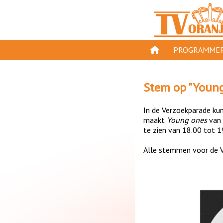
PROGRAMMER
PROGRAMMA'S
Stem op "
Young
GESPEELD OP TV
In de Verzoekparade kun 
ORANJE KROON
maakt
Young ones
van
te zien van 18.00 tot 1
TV ORANJE TOP 
Alle stemmen voor de V
11 VAN ORANJE