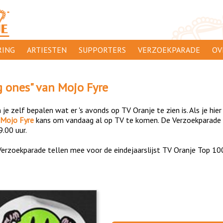
ING
ARTIESTEN
SUPPORTERS
VERZOEKPARADE
OV
SUPPORTERSACTIES
WA
 ones
" van
Mojo Fyre
 ORANJE
AANMELDEN
CL
je zelf bepalen wat er 's avonds op TV Oranje te zien is. Als je hier
AD
Mojo Fyre
kans om vandaag al op TV te komen. De Verzoekparade is
9.00 uur.
1000
DI
erzoekparade tellen mee voor de eindejaarslijst TV Oranje Top 10
PR
CO