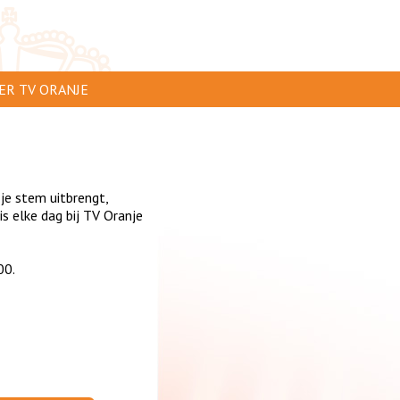
ER TV ORANJE
AR TE ZIEN
IP INSTUREN
 je stem uitbrengt,
VERTEREN
 elke dag bij TV Oranje
SCLAIMER
00.
IVACY
NTACT