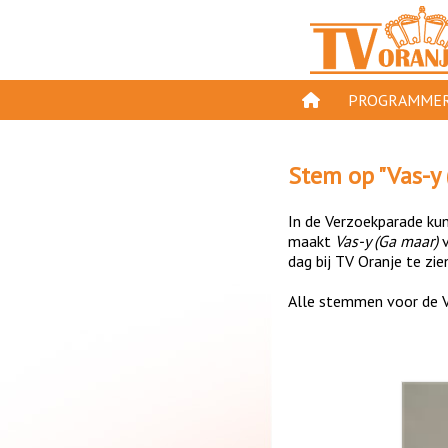
PROGRAMMER
PROGRAMMA'S
Stem op "
Vas-y
GESPEELD OP TV
In de Verzoekparade kun 
ORANJE KROON
maakt
Vas-y (Ga maar)
dag bij TV Oranje te zie
TV ORANJE TOP 
Alle stemmen voor de V
11 VAN ORANJE