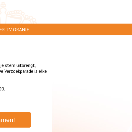
ER TV ORANJE
AR TE ZIEN
IP INSTUREN
 je stem uitbrengt,
VERTEREN
e Verzoekparade is elke
SCLAIMER
00.
IVACY
NTACT
mmen!