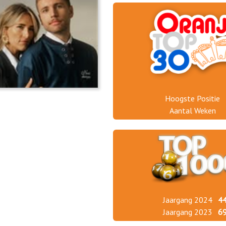
Hoogste Positie
Aantal Weken
Jaargang 2024
4
Jaargang 2023
6