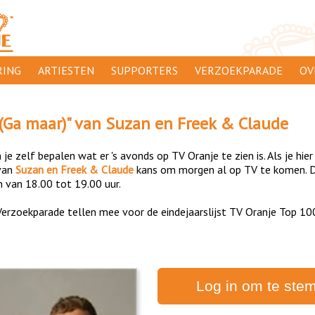
ING
ARTIESTEN
SUPPORTERS
VERZOEKPARADE
OV
SUPPORTERSACTIES
WA
 (Ga maar)
" van
Suzan en Freek & Claude
 ORANJE
AANMELDEN
CL
je zelf bepalen wat er 's avonds op TV Oranje te zien is. Als je hier
AD
van
Suzan en Freek & Claude
kans om morgen al op TV te komen. D
n van 18.00 tot 19.00 uur.
1000
DI
erzoekparade tellen mee voor de eindejaarslijst TV Oranje Top 10
PR
CO
Log in om te ste