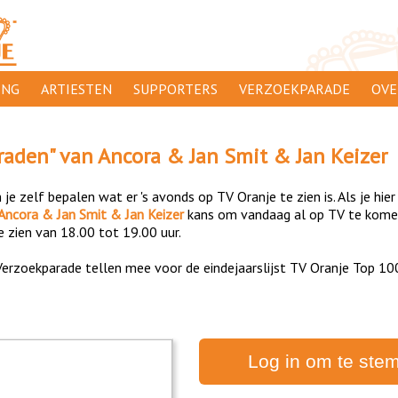
ING
ARTIESTEN
SUPPORTERS
VERZOEKPARADE
OVE
SUPPORTERSACTIES
WAAR
raden
" van
Ancora & Jan Smit & Jan Keizer
ORANJE
AANMELDEN
CLIP
je zelf bepalen wat er 's avonds op TV Oranje te zien is. Als je hier
ADV
Ancora & Jan Smit & Jan Keizer
kans om vandaag al op TV te komen
e zien van 18.00 tot 19.00 uur.
000
DIS
erzoekparade tellen mee voor de eindejaarslijst TV Oranje Top 10
PRIV
CON
Log in om te ste