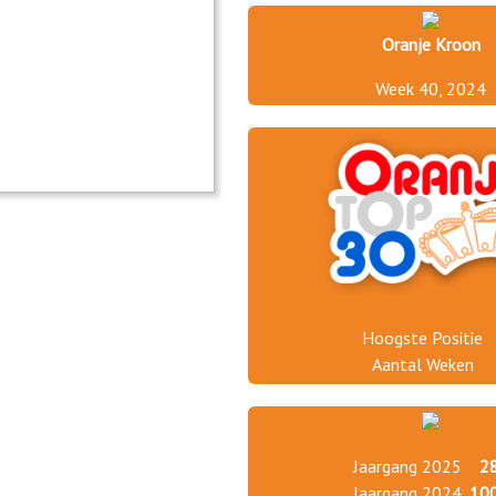
Oranje Kroon
Week 40, 2024
Hoogste Positie
Aantal Weken
Jaargang 2025
2
Jaargang 2024
10