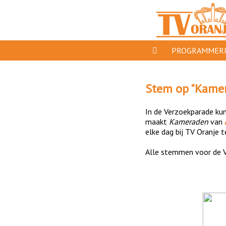
PROGRAMMER
PROGRAMMA'S
Stem op "
Kame
GESPEELD OP TV 
In de Verzoekparade kun 
ORANJE KROON
maakt
Kameraden
van
elke dag bij TV Oranje t
TV ORANJE TOP 1
Alle stemmen voor de V
11 VAN ORANJE