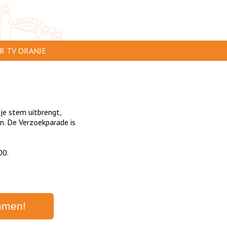
R TV ORANJE
 TE ZIEN
 INSTUREN
 je stem uitbrengt,
ERTEREN
. De Verzoekparade is
CLAIMER
00.
ACY
TACT
mmen!