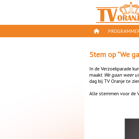
PROGRAMMER
PROGRAMMA'S
Stem op "
We ga
GESPEELD OP TV
In de Verzoekparade kun 
ORANJE KROON
maakt
We gaan weer ui
dag bij TV Oranje te zie
TV ORANJE TOP 
Alle stemmen voor de V
11 VAN ORANJE