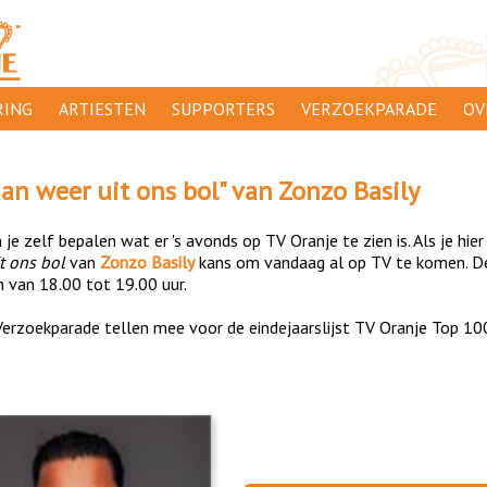
ING
ARTIESTEN
SUPPORTERS
VERZOEKPARADE
OV
SUPPORTERSACTIES
WA
an weer uit ons bol
" van
Zonzo Basily
 ORANJE
AANMELDEN
CL
je zelf bepalen wat er 's avonds op TV Oranje te zien is. Als je hier
AD
t ons bol
van
Zonzo Basily
kans om vandaag al op TV te komen. De
n van 18.00 tot 19.00 uur.
1000
DI
erzoekparade tellen mee voor de eindejaarslijst TV Oranje Top 10
PR
CO