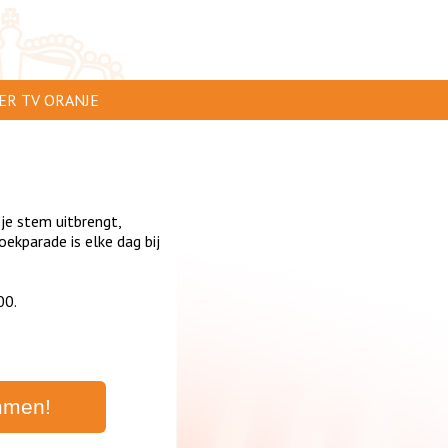
ER TV ORANJE
AR TE ZIEN
IP INSTUREN
 je stem uitbrengt,
VERTEREN
kparade is elke dag bij
SCLAIMER
00.
IVACY
NTACT
mmen!