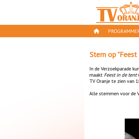
PROGRAMMER
PROGRAMMA'S
Stem op "
Feest 
GESPEELD OP TV
In de Verzoekparade kun 
ORANJE KROON
maakt
Feest in de tent
TV Oranje te zien van 1
TV ORANJE TOP 
Alle stemmen voor de V
11 VAN ORANJE