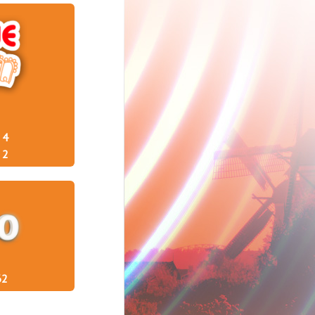
4
2
62