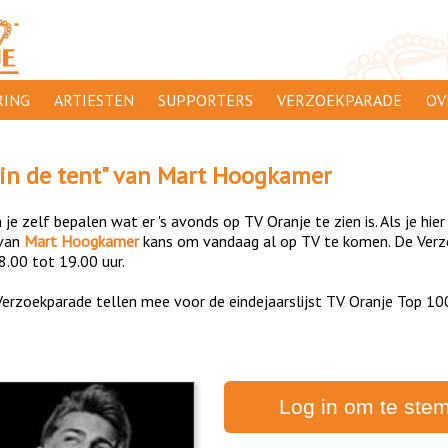
ING
ARTIESTEN
SUPPORTERS
VERZOEKPARADE
OV
SUPPORTERSACTIES
WA
in de tent
" van
Mart Hoogkamer
 ORANJE
AANMELDEN
CL
je zelf bepalen wat er 's avonds op TV Oranje te zien is. Als je hier
AD
van
Mart Hoogkamer
kans om vandaag al op TV te komen. De Verzoe
8.00 tot 19.00 uur.
1000
DI
erzoekparade tellen mee voor de eindejaarslijst TV Oranje Top 10
PR
CO
Log in om te ste