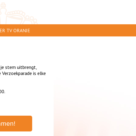
ER TV ORANJE
AR TE ZIEN
IP INSTUREN
 je stem uitbrengt,
VERTEREN
 Verzoekparade is elke
SCLAIMER
00.
IVACY
NTACT
mmen!