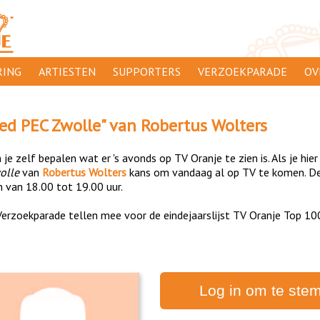
ING
ARTIESTEN
SUPPORTERS
VERZOEKPARADE
OV
SUPPORTERSACTIES
WA
ied PEC Zwolle
" van
Robertus Wolters
 ORANJE
AANMELDEN
CL
je zelf bepalen wat er 's avonds op TV Oranje te zien is. Als je hier
AD
olle
van
Robertus Wolters
kans om vandaag al op TV te komen. De
n van 18.00 tot 19.00 uur.
1000
DI
erzoekparade tellen mee voor de eindejaarslijst TV Oranje Top 10
PR
CO
Log in om te ste