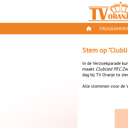
PROGRAMMER
PROGRAMMA'S
Stem op "
Clubl
GESPEELD OP TV
In de Verzoekparade kun 
ORANJE KROON
maakt
Clublied PEC Zw
dag bij TV Oranje te zie
TV ORANJE TOP 
Alle stemmen voor de V
11 VAN ORANJE