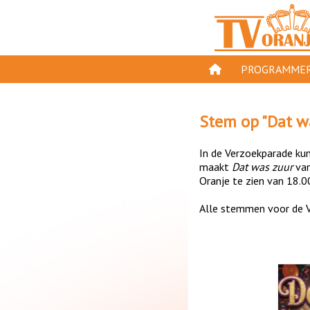
PROGRAMMER
PROGRAMMA'S
Stem op "
Dat w
GESPEELD OP TV
In de Verzoekparade kun 
ORANJE KROON
maakt
Dat was zuur
va
Oranje te zien van 18.0
TV ORANJE TOP 
Alle stemmen voor de V
11 VAN ORANJE