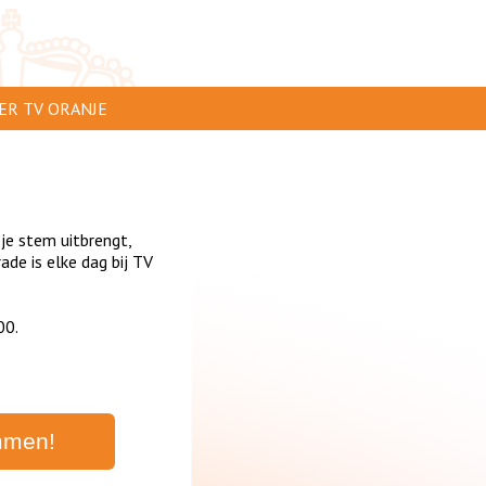
ER TV ORANJE
AR TE ZIEN
IP INSTUREN
 je stem uitbrengt,
VERTEREN
de is elke dag bij TV
SCLAIMER
00.
IVACY
NTACT
mmen!