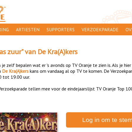
ING
ARTIESTEN
SUPPORTERS
VERZOEKPARADE
OV
SUPPORTERSACTIES
WA
as zuur
" van
De Kra(A)kers
 ORANJE
AANMELDEN
CL
je zelf bepalen wat er 's avonds op TV Oranje te zien is. Als je hier
AD
n
De Kra(A)kers
kans om vandaag al op TV te komen. De Verzoekpara
0 tot 19.00 uur.
1000
DI
erzoekparade tellen mee voor de eindejaarslijst TV Oranje Top 10
PR
CO
Log in om te ste