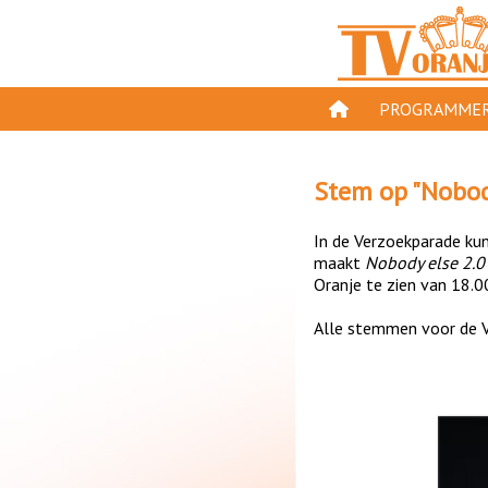
PROGRAMMER
PROGRAMMA'S
Stem op "
Nobod
GESPEELD OP TV
In de Verzoekparade kun 
ORANJE KROON
maakt
Nobody else 2.0
Oranje te zien van 18.0
TV ORANJE TOP 
Alle stemmen voor de V
11 VAN ORANJE