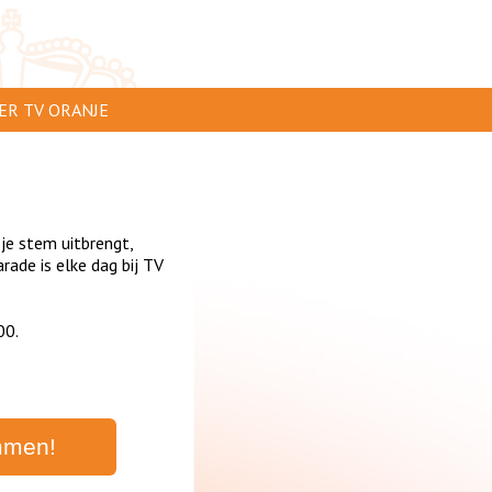
ER TV ORANJE
AR TE ZIEN
IP INSTUREN
 je stem uitbrengt,
VERTEREN
ade is elke dag bij TV
SCLAIMER
00.
IVACY
NTACT
mmen!