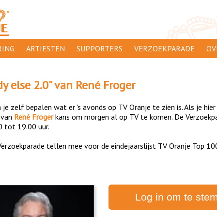
ING
ARTIESTEN
SUPPORTERS
VERZOEKPARADE
OV
SUPPORTERSACTIES
WA
y else 2.0
" van
René Froger
 ORANJE
AANMELDEN
CL
je zelf bepalen wat er 's avonds op TV Oranje te zien is. Als je hier
AD
van
René Froger
kans om morgen al op TV te komen. De Verzoekpar
0 tot 19.00 uur.
1000
DI
erzoekparade tellen mee voor de eindejaarslijst TV Oranje Top 10
PR
CO
Log in om te ste