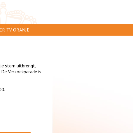
ER TV ORANJE
AR TE ZIEN
IP INSTUREN
 je stem uitbrengt,
VERTEREN
 De Verzoekparade is
SCLAIMER
00.
IVACY
NTACT