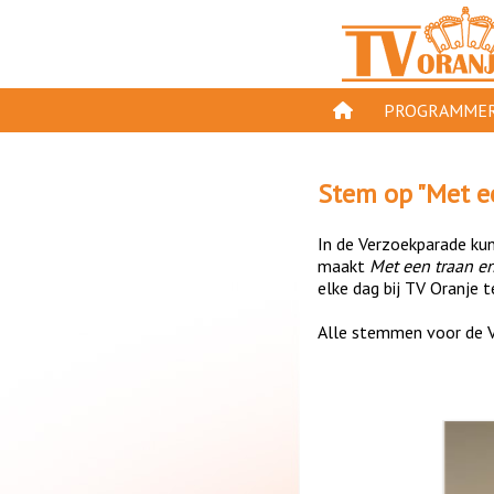
PROGRAMMER
PROGRAMMA'S
Stem op "
Met e
GESPEELD OP TV
In de Verzoekparade kun 
ORANJE KROON
maakt
Met een traan e
elke dag bij TV Oranje t
TV ORANJE TOP 
Alle stemmen voor de V
11 VAN ORANJE