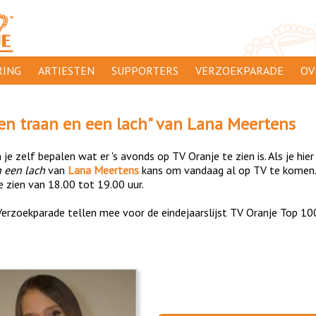
ING
ARTIESTEN
SUPPORTERS
VERZOEKPARADE
OV
SUPPORTERSACTIES
WA
en traan en een lach
" van
Lana Meertens
 ORANJE
AANMELDEN
CL
je zelf bepalen wat er 's avonds op TV Oranje te zien is. Als je hier
AD
n een lach
van
Lana Meertens
kans om vandaag al op TV te komen.
e zien van 18.00 tot 19.00 uur.
1000
DI
erzoekparade tellen mee voor de eindejaarslijst TV Oranje Top 10
PR
CO