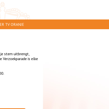
ER TV ORANJE
AR TE ZIEN
IP INSTUREN
 je stem uitbrengt,
VERTEREN
 Verzoekparade is elke
SCLAIMER
00.
IVACY
NTACT