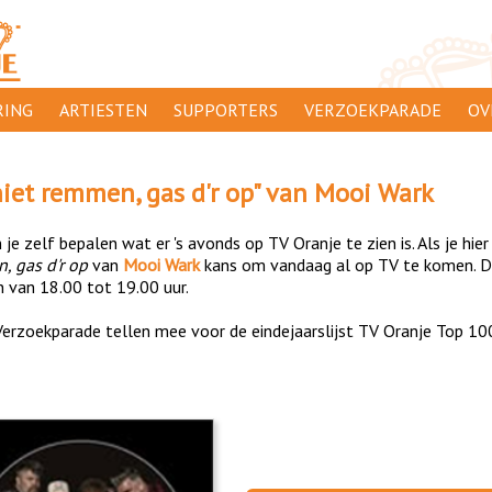
ING
ARTIESTEN
SUPPORTERS
VERZOEKPARADE
OV
SUPPORTERSACTIES
WA
niet remmen, gas d'r op
" van
Mooi Wark
 ORANJE
AANMELDEN
CL
je zelf bepalen wat er 's avonds op TV Oranje te zien is. Als je hier
AD
, gas d'r op
van
Mooi Wark
kans om vandaag al op TV te komen. De
n van 18.00 tot 19.00 uur.
1000
DI
erzoekparade tellen mee voor de eindejaarslijst TV Oranje Top 10
PR
CO