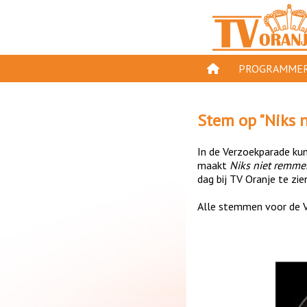
PROGRAMMER
PROGRAMMA'S
Stem op "
Niks 
GESPEELD OP TV
In de Verzoekparade kun 
ORANJE KROON
maakt
Niks niet remmen
dag bij TV Oranje te zie
TV ORANJE TOP 
Alle stemmen voor de V
11 VAN ORANJE