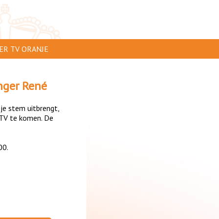
ER TV ORANJE
AR TE ZIEN
nger René
IP INSTUREN
 je stem uitbrengt,
VERTEREN
TV te komen. De
SCLAIMER
00.
IVACY
NTACT