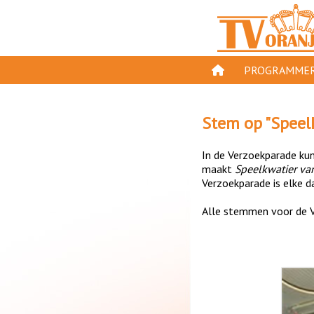
PROGRAMMER
PROGRAMMA'S
Stem op "
Speel
GESPEELD OP TV
In de Verzoekparade kun 
ORANJE KROON
maakt
Speelkwatier va
Verzoekparade is elke da
TV ORANJE TOP 
Alle stemmen voor de V
11 VAN ORANJE