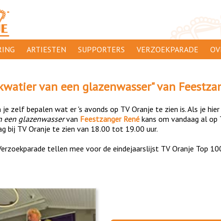
ING
ARTIESTEN
SUPPORTERS
VERZOEKPARADE
OV
SUPPORTERSACTIES
WA
kwatier van een glazenwasser
" van
Feestza
 ORANJE
AANMELDEN
CL
je zelf bepalen wat er 's avonds op TV Oranje te zien is. Als je hier
AD
n een glazenwasser
van
Feestzanger René
kans om vandaag al op 
g bij TV Oranje te zien van 18.00 tot 19.00 uur.
1000
DI
erzoekparade tellen mee voor de eindejaarslijst TV Oranje Top 10
PR
CO