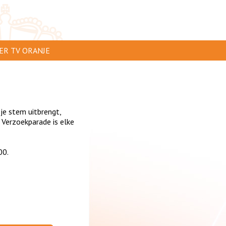
ER TV ORANJE
AR TE ZIEN
IP INSTUREN
 je stem uitbrengt,
VERTEREN
Verzoekparade is elke
SCLAIMER
00.
IVACY
NTACT