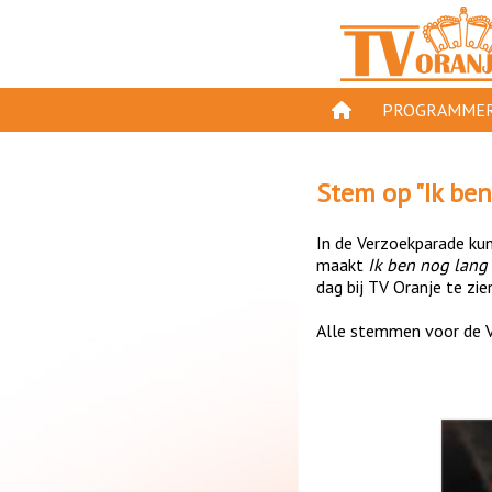
PROGRAMMER
PROGRAMMA'S
Stem op "
Ik ben
GESPEELD OP TV
In de Verzoekparade kun 
ORANJE KROON
maakt
Ik ben nog lang 
dag bij TV Oranje te zie
TV ORANJE TOP 
Alle stemmen voor de V
11 VAN ORANJE