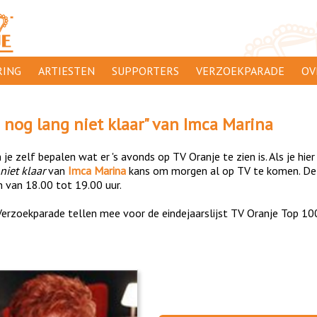
ING
ARTIESTEN
SUPPORTERS
VERZOEKPARADE
OV
SUPPORTERSACTIES
WA
 nog lang niet klaar
" van
Imca Marina
 ORANJE
AANMELDEN
CL
je zelf bepalen wat er 's avonds op TV Oranje te zien is. Als je hier
AD
niet klaar
van
Imca Marina
kans om morgen al op TV te komen. De 
n van 18.00 tot 19.00 uur.
1000
DI
erzoekparade tellen mee voor de eindejaarslijst TV Oranje Top 10
PR
CO