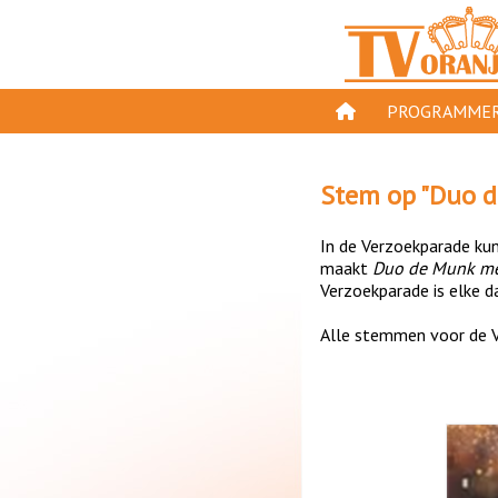
PROGRAMMER
PROGRAMMA'S
Stem op "
Duo d
GESPEELD OP TV
In de Verzoekparade kun 
ORANJE KROON
maakt
Duo de Munk m
Verzoekparade is elke da
TV ORANJE TOP 
Alle stemmen voor de V
11 VAN ORANJE