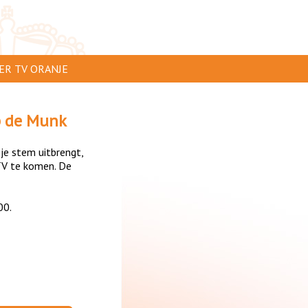
ER TV ORANJE
AR TE ZIEN
p de Munk
IP INSTUREN
 je stem uitbrengt,
VERTEREN
TV te komen. De
SCLAIMER
00.
IVACY
NTACT