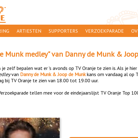
ING
ARTIESTEN
SUPPORTERS
VERZOEKPARADE
OV
SUPPORTERSACTIES
WA
e Munk medley
" van
Danny de Munk & Joo
 ORANJE
AANMELDEN
CL
je zelf bepalen wat er 's avonds op TV Oranje te zien is. Als je hier
AD
edley
van
Danny de Munk & Joop de Munk
kans om vandaag al op 
g bij TV Oranje te zien van 18.00 tot 19.00 uur.
1000
DI
erzoekparade tellen mee voor de eindejaarslijst TV Oranje Top 10
PR
CO