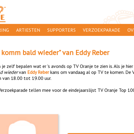
ING
ARTIESTEN
SUPPORTERS
VERZOEKPARADE
OV
SUPPORTERSACTIES
WA
 komm bald wieder
" van
Eddy Reber
 ORANJE
AANMELDEN
CL
je zelf bepalen wat er 's avonds op TV Oranje te zien is. Als je hier
AD
d wieder
van
Eddy Reber
kans om vandaag al op TV te komen. De V
n van 18.00 tot 19.00 uur.
1000
DI
erzoekparade tellen mee voor de eindejaarslijst TV Oranje Top 10
PR
CO