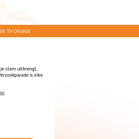
ER TV ORANJE
AR TE ZIEN
IP INSTUREN
 je stem uitbrengt,
VERTEREN
erzoekparade is elke
SCLAIMER
00.
IVACY
NTACT