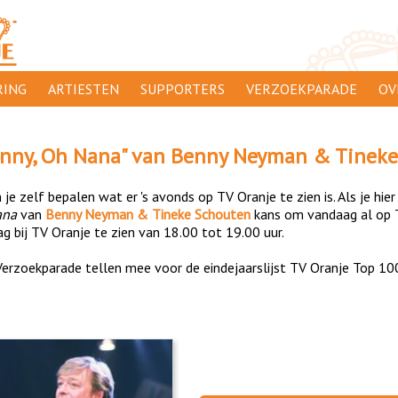
ING
ARTIESTEN
SUPPORTERS
VERZOEKPARADE
OV
SUPPORTERSACTIES
WA
nny, Oh Nana
" van
Benny Neyman & Tineke
 ORANJE
AANMELDEN
CL
je zelf bepalen wat er 's avonds op TV Oranje te zien is. Als je hier
AD
ana
van
Benny Neyman & Tineke Schouten
kans om vandaag al op 
g bij TV Oranje te zien van 18.00 tot 19.00 uur.
1000
DI
erzoekparade tellen mee voor de eindejaarslijst TV Oranje Top 10
PR
CO