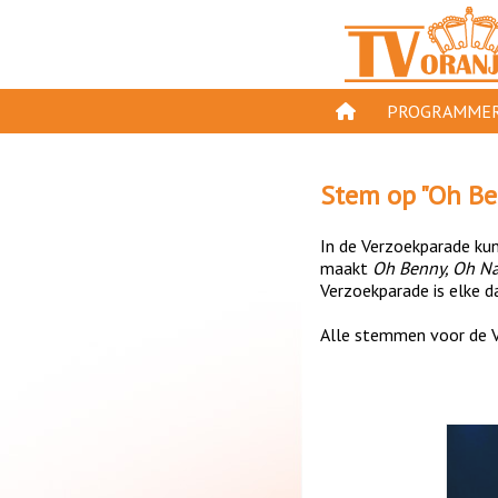
PROGRAMMER
PROGRAMMA'S
Stem op "
Oh Be
GESPEELD OP TV
In de Verzoekparade kun 
ORANJE KROON
maakt
Oh Benny, Oh N
Verzoekparade is elke da
TV ORANJE TOP 
Alle stemmen voor de V
11 VAN ORANJE