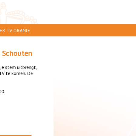
ER TV ORANJE
AR TE ZIEN
 Schouten
IP INSTUREN
 je stem uitbrengt,
VERTEREN
TV te komen. De
SCLAIMER
00.
IVACY
NTACT