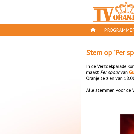
PROGRAMMER
PROGRAMMA'S
Stem op "
Per s
GESPEELD OP TV
In de Verzoekparade kun 
ORANJE KROON
maakt
Per spoor
van
Gu
Oranje te zien van 18.0
TV ORANJE TOP 
Alle stemmen voor de V
11 VAN ORANJE