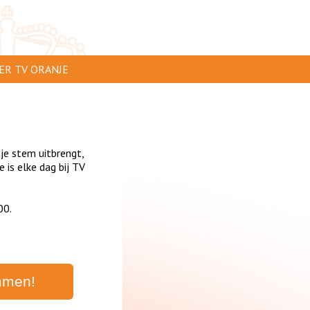
ER TV ORANJE
AR TE ZIEN
IP INSTUREN
 je stem uitbrengt,
VERTEREN
is elke dag bij TV
SCLAIMER
00.
IVACY
NTACT
mmen!