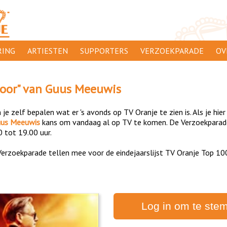
ING
ARTIESTEN
SUPPORTERS
VERZOEKPARADE
OV
SUPPORTERSACTIES
WA
poor
" van
Guus Meeuwis
 ORANJE
AANMELDEN
CL
je zelf bepalen wat er 's avonds op TV Oranje te zien is. Als je hier
AD
us Meeuwis
kans om vandaag al op TV te komen. De Verzoekparade 
0 tot 19.00 uur.
1000
DI
erzoekparade tellen mee voor de eindejaarslijst TV Oranje Top 10
PR
CO
Log in om te ste