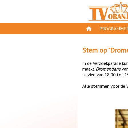
PROGRAMMER
PROGRAMMA'S
Stem op "
Drom
GESPEELD OP TV
In de Verzoekparade kun 
ORANJE KROON
maakt
Dromendans
va
te zien van 18.00 tot 1
TV ORANJE TOP 
Alle stemmen voor de V
11 VAN ORANJE