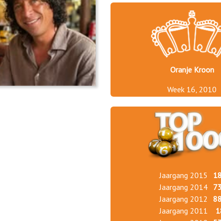
Oranje Kroon
Week 16, 2010
Jaargang 2015
1
Jaargang 2014
7
Jaargang 2012
8
Jaargang 2011
1