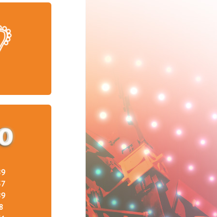
89
37
89
8