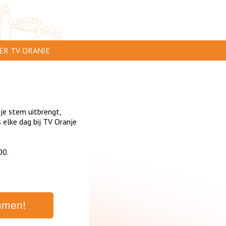
ER TV ORANJE
AR TE ZIEN
IP INSTUREN
 je stem uitbrengt,
VERTEREN
elke dag bij TV Oranje
SCLAIMER
00.
IVACY
NTACT
mmen!