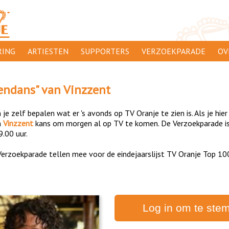
ING
ARTIESTEN
SUPPORTERS
VERZOEKPARADE
OV
SUPPORTERSACTIES
WA
endans
" van
Vinzzent
 ORANJE
AANMELDEN
CL
je zelf bepalen wat er 's avonds op TV Oranje te zien is. Als je hier
AD
n
Vinzzent
kans om morgen al op TV te komen. De Verzoekparade is 
9.00 uur.
1000
DI
erzoekparade tellen mee voor de eindejaarslijst TV Oranje Top 10
PR
CO
Log in om te ste