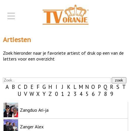
Artiesten
Zoek hieronder naar je favoriete artiest of druk op een van de
letters voor een overzicht
A
B
C
D
E
F
G
H
I
J
K
L
M
N
O
P
Q
R
S
T
U
V
W
X
Y
Z
0
1
2
3
4
5
6
7
8
9
Zangduo Ari-ja
Zanger Alex