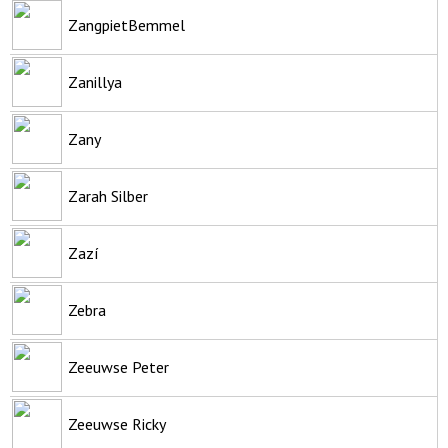
ZangpietBemmel
Zanillya
Zany
Zarah Silber
Zazí
Zebra
Zeeuwse Peter
Zeeuwse Ricky