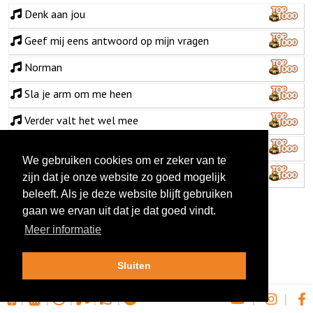
Denk aan jou
Geef mij eens antwoord op mijn vragen
Norman
Sla je arm om me heen
Verder valt het wel mee
Vraag me niet waarom
We gebruiken cookies om er zeker van te
Zomerzon
zijn dat je onze website zo goed mogelijk
beleeft. Als je deze website blijft gebruiken
gaan we ervan uit dat je dat goed vindt.
Meer informatie
Sluiten
|
|
|
|
|
|
|