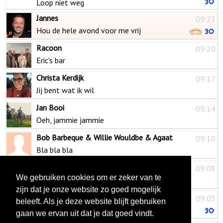
Loop niet weg
Jannes
09:23
Hou de hele avond voor me vrij
Racoon
09:20
Eric's bar
Christa Kerdijk
09:17
Jij bent wat ik wil
Jan Booi
09:14
Oeh, jammie jammie
Bob Barbeque & Willie Wouldbe & Agaat
09:10
Bla bla bla
Willem Duyn
09:08
We gebruiken cookies om er zeker van te
Willem
zijn dat je onze website zo goed mogelijk
Waylon & Jan Smit
09:05
beleeft. Als je deze website blijft gebruiken
Tussen jou en mij
gaan we ervan uit dat je dat goed vindt.