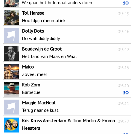
We gaan het helemaal anders doen
Tol Hansse
09:49
Hoofdpijn rheumatiek
Dolly Dots
09:46
Do wah diddy diddy
Boudewijn de Groot
09:42
Het land van Maas en Waal
Maico
09:39
Zoveel meer
Rob Zorn
09:35
Barbecue
Maggie MacNeal
09:31
Terug naar de kust
Kris Kross Amsterdam & Tino Martin & Emma
09:27
Heesters