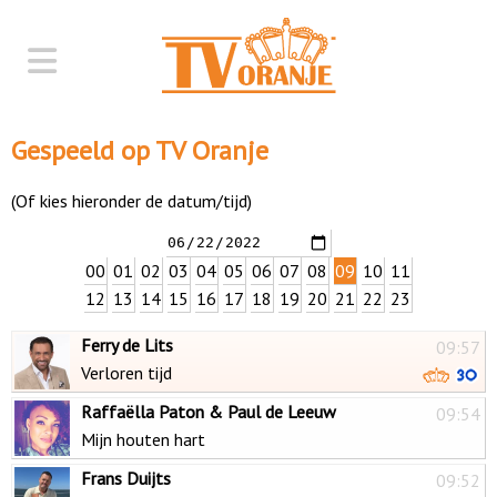
Gespeeld op TV Oranje
(Of kies hieronder de datum/tijd)
00
01
02
03
04
05
06
07
08
09
10
11
12
13
14
15
16
17
18
19
20
21
22
23
Ferry de Lits
09:57
Verloren tijd
Raffaëlla Paton & Paul de Leeuw
09:54
Mijn houten hart
Frans Duijts
09:52