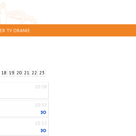
ER TV ORANJE
AR TE ZIEN
IP INSTUREN
VERTEREN
18
19
20
21
22
23
SCLAIMER
10:58
IVACY
NTACT
10:55
10:52