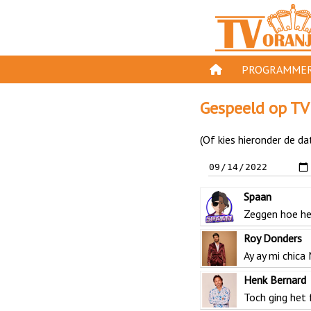
PROGRAMMER
PROGRAMMA'S
Gespeeld op TV
GESPEELD OP TV
(Of kies hieronder de da
ORANJE KROON
TV ORANJE TOP 
Spaan
11 VAN ORANJE
Zeggen hoe he
Roy Donders
Ay ay mi chica
Henk Bernard
Toch ging het