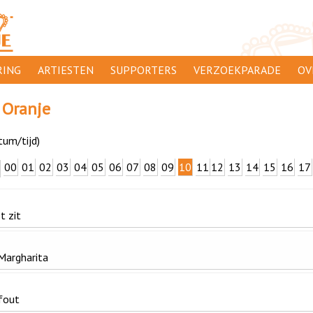
ING
ARTIESTEN
SUPPORTERS
VERZOEKPARADE
OV
SUPPORTERSACTIES
WA
 Oranje
 ORANJE
AANMELDEN
CL
tum/tijd)
AD
00
01
02
03
04
05
06
07
08
09
10
11
12
13
14
15
16
17
1000
DI
PR
t zit
CO
 Margharita
 fout