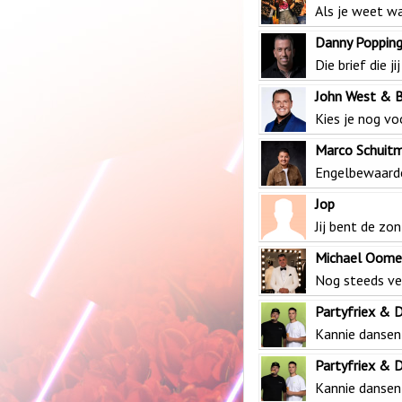
Als je weet wa
Danny Poppin
Die brief die ji
John West & B
Kies je nog vo
Marco Schuit
Engelbewaard
Jop
Jij bent de zon
Michael Oome
Nog steeds ver
Partyfriex & 
Kannie dansen
Partyfriex & 
Kannie dansen