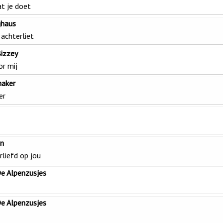
t je doet
ghaus
j achterliet
izzey
or mij
maker
er
n
liefd op jou
De Alpenzusjes
De Alpenzusjes