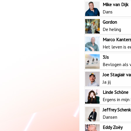
Mike van Dijk
Dans
Gordon
De heling
Marco Kanter
Het leven is e
3Js
Bevlogen als 
Joe Stagiair v
Ja jij
Linde Schöne
Ergens in mijn
Jeffrey Schen
Dansen
Eddy Zoëy