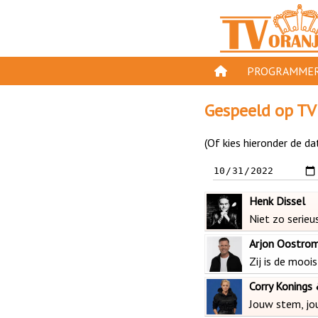
PROGRAMMER
PROGRAMMA'S
Gespeeld op TV
GESPEELD OP TV
(Of kies hieronder de da
ORANJE KROON
TV ORANJE TOP 
Henk Dissel
11 VAN ORANJE
Niet zo serieu
Arjon Oostro
Zij is de mooi
Corry Konings
Jouw stem, jou