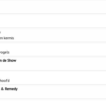
s
en kermis
vogels
an de Show
 hoofd
k & Remedy