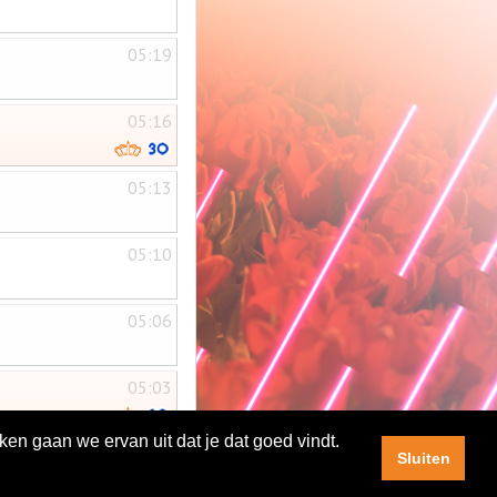
05:19
05:16
05:13
05:10
05:06
05:03
ken gaan we ervan uit dat je dat goed vindt.
Sluiten
|
|