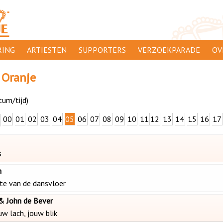
ING
ARTIESTEN
SUPPORTERS
VERZOEKPARADE
OV
SUPPORTERSACTIES
WA
 Oranje
 ORANJE
AANMELDEN
CL
tum/tijd)
AD
00
01
02
03
04
05
06
07
08
09
10
11
12
13
14
15
16
17
1000
DI
PR
s
CO
m
ste van de dansvloer
 & John de Bever
w lach, jouw blik