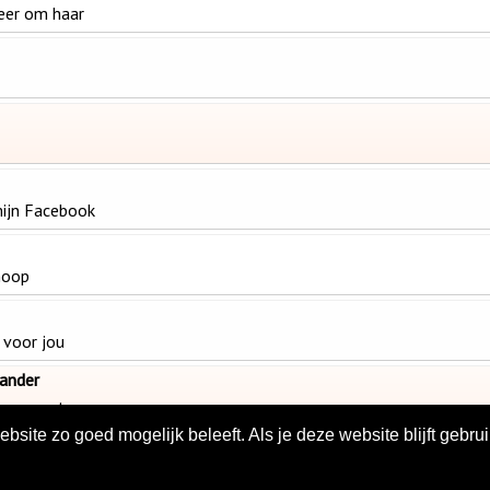
meer om haar
mijn Facebook
hoop
 voor jou
ander
en proosten
site zo goed mogelijk beleeft. Als je deze website blijft gebrui
tream
|
Oranje Top 30
|
Verzoekparade
|
Contact