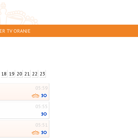
ER TV ORANJE
AR TE ZIEN
IP INSTUREN
VERTEREN
18
19
20
21
22
23
SCLAIMER
05:59
IVACY
NTACT
05:55
05:51