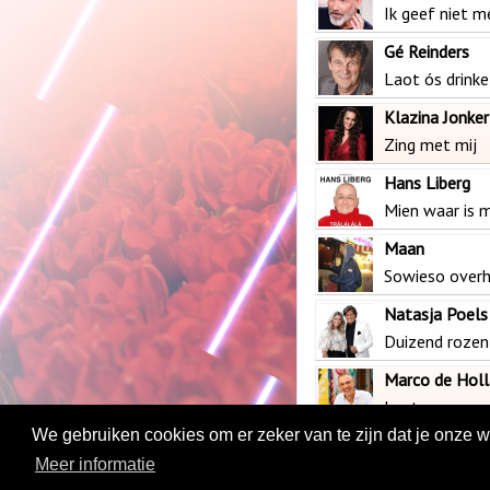
Ik geef niet 
Gé Reinders
Laot ós drinke
Klazina Jonker
Zing met mij
Hans Liberg
Mien waar is 
Maan
Sowieso over
Natasja Poels
Duizend rozen
Marco de Holl
Laat ons sam
We gebruiken cookies om er zeker van te zijn dat je onze web
Meer informatie
App
|
Shop
|
Lives