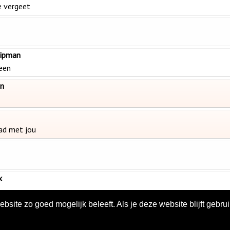
e vergeet
nipman
leen
en
ad met jou
k
site zo goed mogelijk beleeft. Als je deze website blijft gebrui
tream
|
Oranje Top 30
|
Verzoekparade
|
Contact