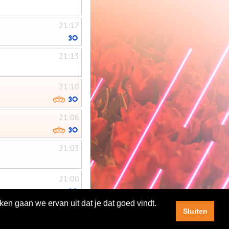
21:17
21:13
21:10
21:06
21:03
21:00
ken gaan we ervan uit dat je dat goed vindt.
Sluiten
|
|