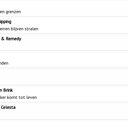
een grenzen
ipping
rren blijven stralen
k & Remedy
nden
n Brink
ker komt tot leven
 Celesta