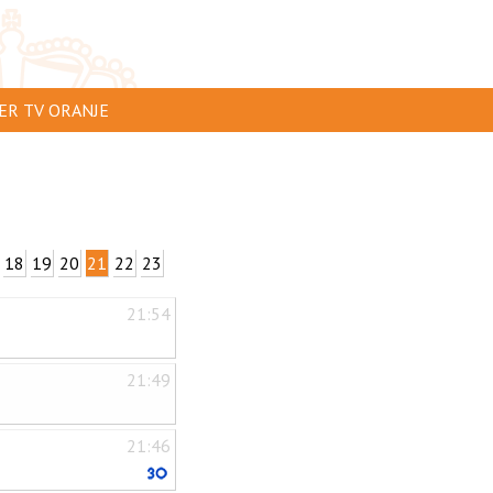
ER TV ORANJE
AR TE ZIEN
IP INSTUREN
VERTEREN
18
19
20
21
22
23
SCLAIMER
21:54
IVACY
NTACT
21:49
21:46