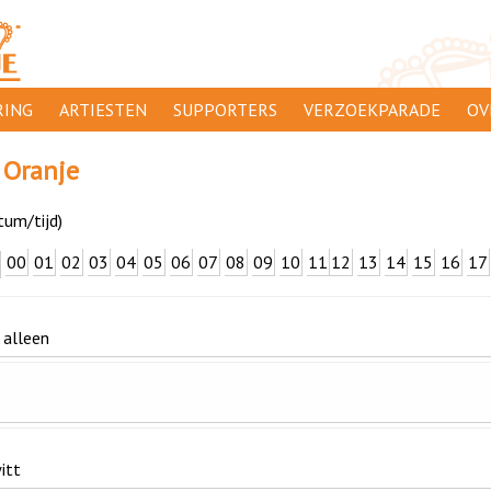
ING
ARTIESTEN
SUPPORTERS
VERZOEKPARADE
OV
SUPPORTERSACTIES
WA
 Oranje
 ORANJE
AANMELDEN
CL
tum/tijd)
AD
00
01
02
03
04
05
06
07
08
09
10
11
12
13
14
15
16
17
1000
DI
PR
 alleen
CO
itt