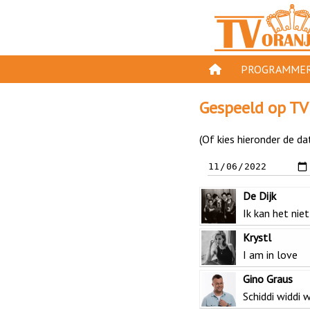
PROGRAMMER
PROGRAMMA'S
Gespeeld op TV
GESPEELD OP TV
(Of kies hieronder de da
ORANJE KROON
TV ORANJE TOP 
De Dijk
11 VAN ORANJE
Ik kan het niet
Krystl
I am in love
Gino Graus
Schiddi widdi w