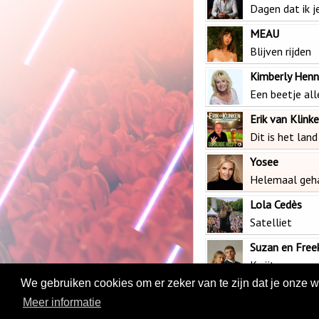
Dagen dat ik j
MEAU
Blijven rijden
Kimberly Hen
Een beetje al
Erik van Klink
Dit is het land
Yosee
Helemaal geh
Lola Cedès
Satelliet
Suzan en Free
Kwijt
We gebruiken cookies om er zeker van te zijn dat je onze web
Meer informatie
App
|
Shop
|
Lives