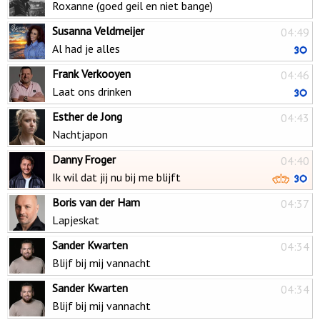
Roxanne (goed geil en niet bange)
Susanna Veldmeijer
04:49
Al had je alles
Frank Verkooyen
04:46
Laat ons drinken
Esther de Jong
04:43
Nachtjapon
Danny Froger
04:40
Ik wil dat jij nu bij me blijft
Boris van der Ham
04:37
Lapjeskat
Sander Kwarten
04:34
Blijf bij mij vannacht
Sander Kwarten
04:34
Blijf bij mij vannacht