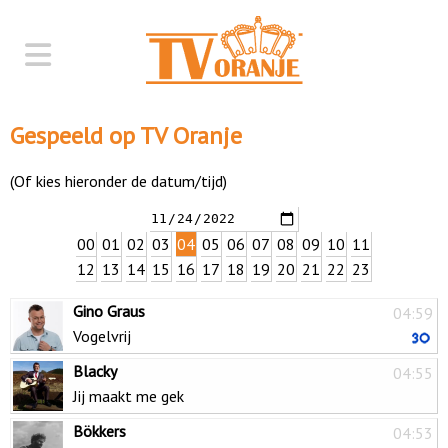
Gespeeld op TV Oranje
(Of kies hieronder de datum/tijd)
00
01
02
03
04
05
06
07
08
09
10
11
12
13
14
15
16
17
18
19
20
21
22
23
Gino Graus
04:59
Vogelvrij
Blacky
04:55
Jij maakt me gek
Bökkers
04:53