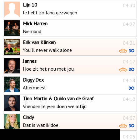
Lijn 10
04:30
Je hebt zo lang gezwegen
Mick Harren
04:27
Niemand
Erik van Klinken
04:21
You'll never walk alone
Jannes
04:17
Hoe zit het nou met jou
Diggy Dex
04:14
Allermeest
Tino Martin & Quido van de Graaf
04:10
Vrienden blijven doen we altijd
Cindy
04:07
Dat is wat ik doe
Barry Badpak & O'nine
04:05