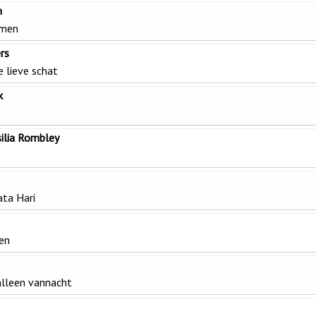
n
emen
rs
 lieve schat
k
ilia Rombley
ata Hari
nen
alleen vannacht