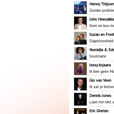
Henny Thijsse
Zonder probl
John Heesakke
Kom en kus me
Suzan en Free
Slapeloosheid
Numidia & Eds
Soulmate
Jessy Arjaans
Ik ben geen M
Gio van Veen
Ik zal je belo
Dennis Jones
Laat me niet 
Eric Ghelen