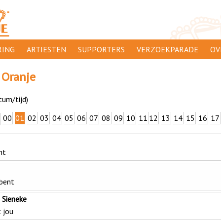
ING
ARTIESTEN
SUPPORTERS
VERZOEKPARADE
OV
SUPPORTERSACTIES
WA
 Oranje
 ORANJE
AANMELDEN
CL
tum/tijd)
AD
00
01
02
03
04
05
06
07
08
09
10
11
12
13
14
15
16
17
1000
DI
PR
ht
CO
 bent
 Sieneke
 jou