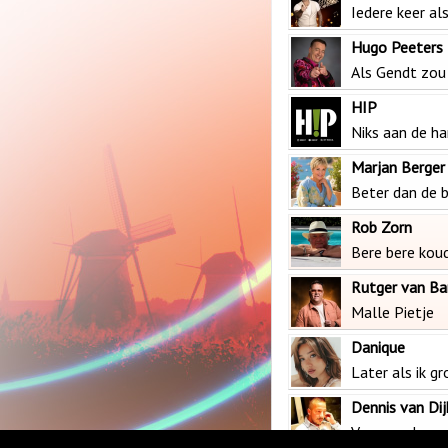
Iedere keer als
Hugo Peeters
Als Gendt zou
HIP
Niks aan de h
Marjan Berger
Beter dan de 
Rob Zorn
Bere bere kou
Rutger van Ba
Malle Pietje
Danique
Later als ik g
Dennis van Dij
Vanavond