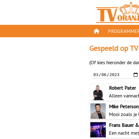
PROGRAMMER
PROGRAMMA'S
Gespeeld op TV
GESPEELD OP TV
(Of kies hieronder de da
ORANJE KROON
TV ORANJE TOP 
Robert Pater
11 VAN ORANJE
Alleen vannac
Mike Peterson
Mooi zoals je
Frans Bauer &
Een nacht met