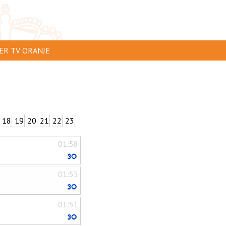
ER TV ORANJE
AR TE ZIEN
IP INSTUREN
VERTEREN
18
19
20
21
22
23
SCLAIMER
01:58
IVACY
NTACT
01:55
01:51