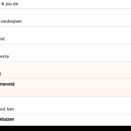
 ik jou zie
 verdwijnen
and
beste
d
rneveld
root ben
khuizen