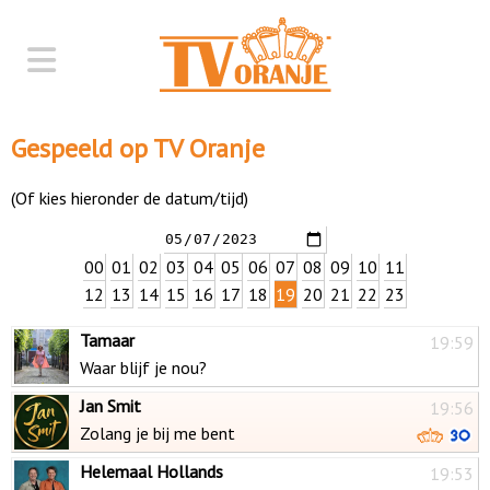
Gespeeld op TV Oranje
(Of kies hieronder de datum/tijd)
00
01
02
03
04
05
06
07
08
09
10
11
12
13
14
15
16
17
18
19
20
21
22
23
Tamaar
19:59
Waar blijf je nou?
Jan Smit
19:56
Zolang je bij me bent
Helemaal Hollands
19:53