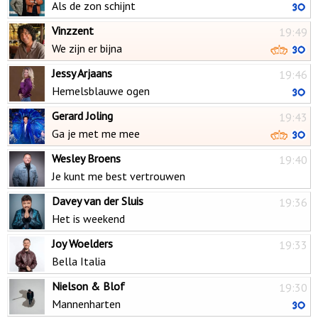
Als de zon schijnt
Vinzzent
19:49
We zijn er bijna
Jessy Arjaans
19:46
Hemelsblauwe ogen
Gerard Joling
19:43
Ga je met me mee
Wesley Broens
19:40
Je kunt me best vertrouwen
Davey van der Sluis
19:36
Het is weekend
Joy Woelders
19:33
Bella Italia
Nielson & Blof
19:30
Mannenharten