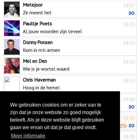
Metejoor
19:27
Ze meent het
Paultje Poets
19:23
Al jouw woorden zijn teveel
Donny Ponsen
19:20
Kom in m'n armen
Mel en Den
19:16
Wie is je wortel waard
Chris Haverman
19:13
Hoog in de hemel
Ray van der Heiden
19:09
We gebruiken cookies om er zeker van te
Veel te veel liefde
zijn dat je onze website zo goed mogelijk
Corry Konings & John de Bever
19:05
beleeft. Als je deze website blijft gebruiken
Geloof jij echt in sprookjes
gaan we ervan uit dat je dat goed vindt.
Maya
Meer informatie
19:01