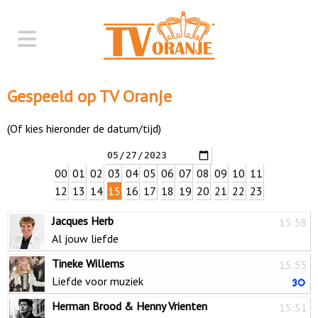
Gespeeld op TV Oranje
(Of kies hieronder de datum/tijd)
00
01
02
03
04
05
06
07
08
09
10
11
12
13
14
15
16
17
18
19
20
21
22
23
Jacques Herb
15:58
Al jouw liefde
Tineke Willems
15:55
Liefde voor muziek
Herman Brood & Henny Vrienten
15:51