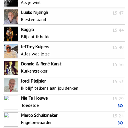
Als je wint
Luuks Nijsingh
15:47
Riestenlaand
Baggio
15:44
Blij dat ik belde
Jeffrey Kuipers
15:40
Alles wat je zei
Donnie & René Karst
15:36
Kurkentrekker
Jordi Pleijsier
15:33
Ik blijf telkens aan jou denken
Nie Te Houwe
15:29
Toedeloe
Marco Schuitmaker
15:24
Engelbewaarder