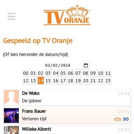
Gespeeld op TV Oranje
(Of kies hieronder de datum/tijd)
00
01
02
03
04
05
06
07
08
09
10
11
12
13
14
15
16
17
18
19
20
21
22
23
De Wuko
14:59
De ijsbeer
Frans Bauer
14:55
Verloren tijd
Willeke Alberti
14:53