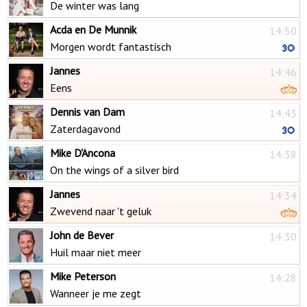
De winter was lang
Acda en De Munnik
14:50
Morgen wordt fantastisch
Jannes
14:46
Eens
Dennis van Dam
14:43
Zaterdagavond
Mike D'Ancona
14:38
On the wings of a silver bird
Jannes
14:34
Zwevend naar 't geluk
John de Bever
14:30
Huil maar niet meer
Mike Peterson
14:28
Wanneer je me zegt