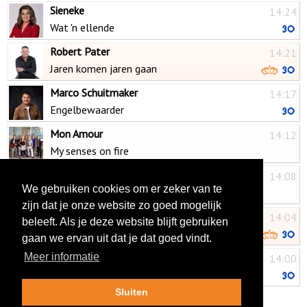
Sieneke
14:24
Wat 'n ellende
Robert Pater
14:21
Jaren komen jaren gaan
Marco Schuitmaker
14:17
Engelbewaarder
Mon Amour
14:12
My senses on fire
Vader Abraham
14:08
We gebruiken cookies om er zeker van te
't Kleine café aan de haven
zijn dat je onze website zo goed mogelijk
Sander Kwarten
14:04
beleeft. Als je deze website blijft gebruiken
Laat me
gaan we ervan uit dat je dat goed vindt.
Peter Beense
Meer informatie
14:00
Is er dan niets meer
Sluiten